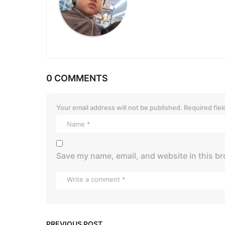
t
i
o
n
0 COMMENTS
Your email address will not be published.
Required fie
Save my name, email, and website in this br
PREVIOUS POST