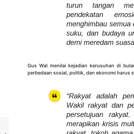
turun tangan me
pendekatan emos
menghimbau semua e
suku, dan budaya u
demi meredam suasa
Gus Wal menilai kejadian kerusuhan di bul
perbedaan sosial, politik, dan ekonomi harus 
“Rakyat adalah pemi
Wakil rakyat dan p
persetujuan rakyat
merapikan krisis mul
rakyat, tokoh agama