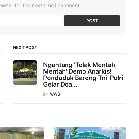
owser for the next time I comment.
NEXT POST
Ngantang 'Tolak Mentah-
Mentah' Demo Anarkis!
Penduduk Bareng Tni-Polri
Gelar Doa...
by
WWB