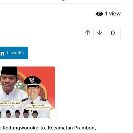
1
view
0
LinkedIn
a Kedungwonokerto, Kecamatan Prambon,