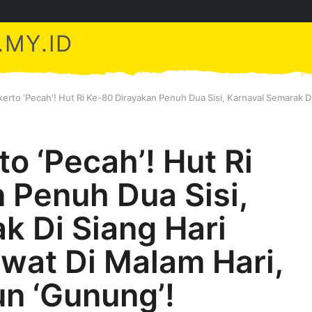
MY.ID
to 'Pecah'! Hut Ri Ke-80 Dirayakan Penuh Dua Sisi, Karnaval Semarak Di
 ‘Pecah’! Hut Ri
 Penuh Dua Sisi,
k Di Siang Hari
wat Di Malam Hari,
n ‘Gunung’!