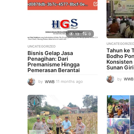
13
0
UNCATEGORIZE
UNCATEGORIZED
Tahun ke 
Bisnis Gelap Jasa
Bodho Pon
Penagihan: Dari
Konsisten 
Premanisme Hingga
Sunan Giri
Pemerasan Berantai
by
WWB
by
WWB
11 months ago
1
1
m
o
n
t
h
s
a
g