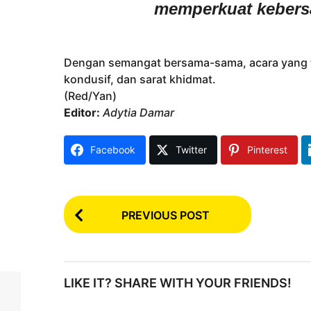
memperkuat kebers
Dengan semangat bersama-sama, acara yang t
kondusif, dan sarat khidmat.
(Red/Yan)
Editor:
Adytia Damar
Facebook
Twitter
Pinterest
P
PREVIOUS POST
o
s
t
LIKE IT? SHARE WITH YOUR FRIENDS!
P