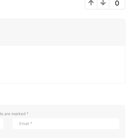
0
lds are marked
*