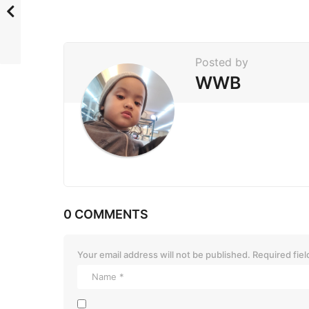
a
g
i
Posted by
n
WWB
a
t
i
o
n
0 COMMENTS
Your email address will not be published.
Required fie