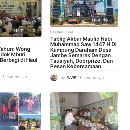
4
0
11
0
DAERAH,VIRAL
Tablig Akbar Maulid Nabi
D
Muhammad Saw 1447 H Di
Tahun: Wong
Kampung Daraham Desa
dok Mburi
Jambe Semarak Dengan
Berbagi di Haul
Tausiyah, Doorprize, Dan
Pesan Kebersamaan.
11 months ago
1
by
WWB
11 months ago
1
1
1
m
m
o
o
n
n
t
t
h
h
s
s
a
a
g
g