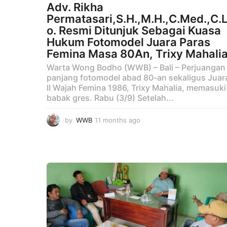
Adv. Rikha
Permatasari,S.H.,M.H.,C.Med.,C.
o. Resmi Ditunjuk Sebagai Kuasa
Hukum Fotomodel Juara Paras
Femina Masa 80An, Trixy Mahalia
Warta Wong Bodho (WWB) – Bali – Perjuangan
panjang fotomodel abad 80-an sekaligus Juar
II Wajah Femina 1986, Trixy Mahalia, memasuki
babak gres. Rabu (3/9) Setelah...
by
WWB
11 months ago
1
1
m
o
n
t
h
s
a
g
o