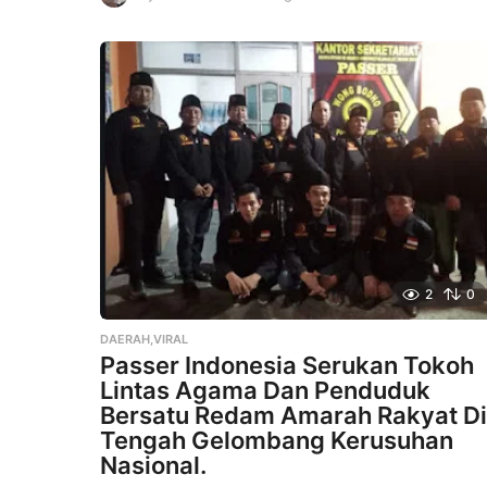
1
m
o
n
t
h
s
a
g
o
2
0
DAERAH,VIRAL
Passer Indonesia Serukan Tokoh
Lintas Agama Dan Penduduk
Bersatu Redam Amarah Rakyat Di
Tengah Gelombang Kerusuhan
Nasional.