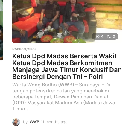
o
4
0
DAERAH,VIRAL
Ketua Dpd Madas Berserta Wakil
Ketua Dpd Madas Berkomitmen
Menjaga Jawa Timur Kondusif Dan
Bersinergi Dengan Tni – Polri
Warta Wong Bodho (WWB) – Surabaya – Di
tengah potensi keributan yang merebak di
beberapa tempat, Dewan Pimpinan Daerah
(DPD) Masyarakat Madura Asli (Madas) Jawa
Timur...
by
WWB
11 months ago
1
1
m