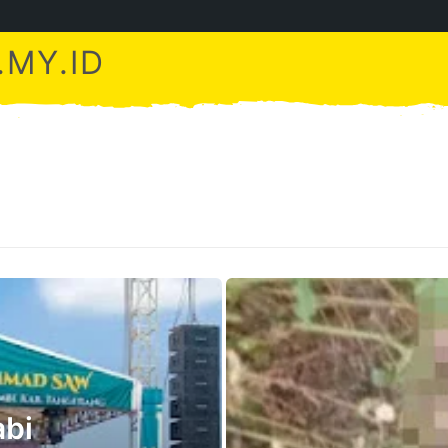
MY.ID
abi