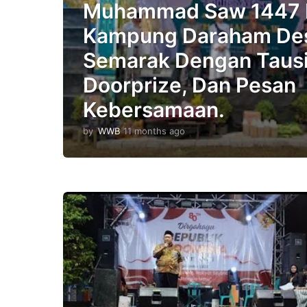
Muhammad Saw 1447 
Kampung Daraham De
Semarak Dengan Tausi
Doorprize, Dan Pesan
Kebersamaan.
by
WWB
11 months ago
1
1
m
o
n
t
h
s
a
g
o