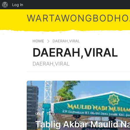
About
Log In
WordPress
WARTAWONGBODHO.
HOME
DAERAH,VIRAL
DAERAH,VIRAL
DAERAH,VIRAL
4
0
Tablig Akbar Maulid N